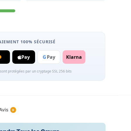
PAIEMENT 100% SÉCURISÉ
Pay
G
Pay
Klarna
 sont protégées par un cryptage SSL 256 bits
Avis
9