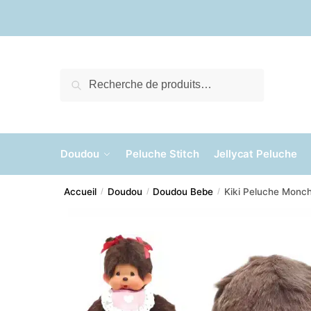
Skip
Skip
to
to
navigation
content
Recherche
Recherche
pour :
Doudou
Peluche Stitch
Jellycat Peluche
Accueil
Doudou
Doudou Bebe
Kiki Peluche Monch
/
/
/