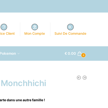
ice Client
Mon Compte
Suivi De Commande
 Pokemon
€
0.00
0
e Monchhichi
arte dans une autre famille !