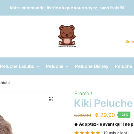
Votre commande, livrée où que vous soyez, sans frais 🌺
Serv
Peluche Labubu
Peluche
Peluche Disney
Peluche
hichi
Promo !
🔍
Kiki Peluch
Le
Le
€
29.90
€
39.90
-25%
prix
prix
🔥 Adoptez-le avant qu’il ne p
initial
actuel
(
9
avis client)