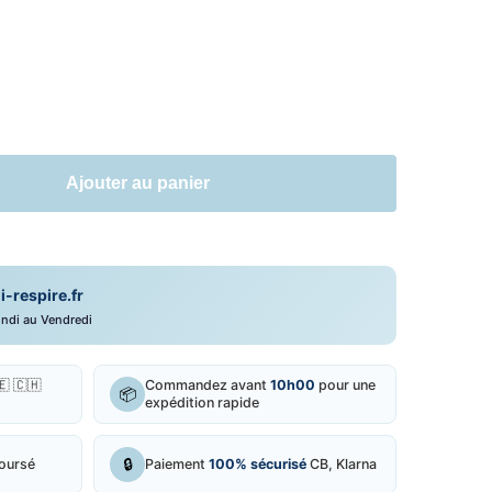
.
Ajouter au panier
respire.fr
ndi au Vendredi
🇪 🇨🇭
Commandez avant
10h00
pour une
📦
expédition rapide
🔒
boursé
Paiement
100% sécurisé
CB, Klarna