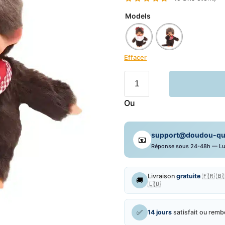
était :
est :
Models
€ 39.90.
€ 29.90
Effacer
quantité
de
Kiki
Ou
Peluche
Monchhichi
support@doudou-qui-
📧
Réponse sous 24-48h — Lu
Livraison
gratuite
🇫🇷 🇧
🚚
🇱🇺
✅
14 jours
satisfait ou rem