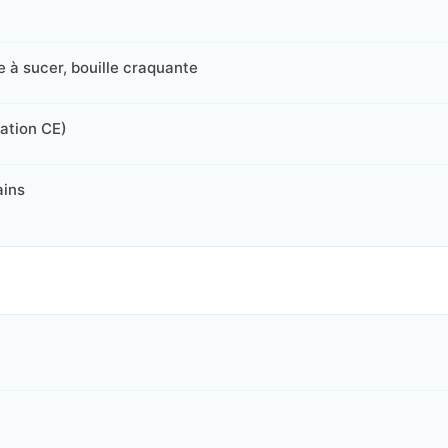
e à sucer, bouille craquante
cation CE)
ains