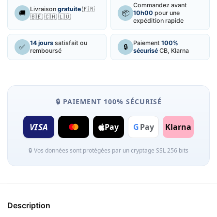
Commandez avant
Livraison
gratuite
🇫🇷
🚚
📦
10h00
pour une
🇧🇪 🇨🇭 🇱🇺
expédition rapide
14 jours
satisfait ou
Paiement
100%
✅
🔒
remboursé
sécurisé
CB, Klarna
🔒 PAIEMENT 100% SÉCURISÉ
VISA
Pay
G
Pay
Klarna
🔒 Vos données sont protégées par un cryptage SSL 256 bits
Description