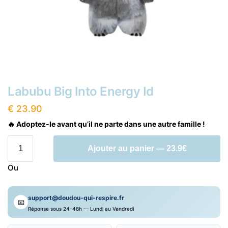
Labubu Big Into Energy Id
€
23.90
🔥 Adoptez-le avant qu’il ne parte dans une autre famille !
quantité
Ajouter au panier — 23.9€
de
Labubu
Ou
Big
Into
support@doudou-qui-respire.fr
Energy
📧
Réponse sous 24-48h — Lundi au Vendredi
Id