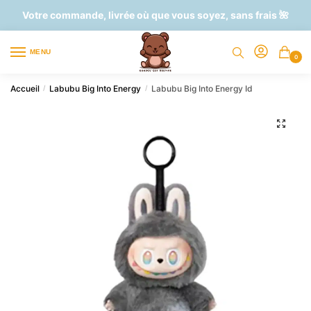
Skip
Skip
Votre commande, livrée où que vous soyez, sans frais 🌺
to
to
navigation
content
MENU
0
Accueil
Labubu Big Into Energy
Labubu Big Into Energy Id
/
/
🔍