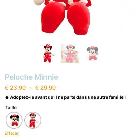
Peluche Minnie
Plage
€
23.90
–
€
29.90
de
🔥 Adoptez-le avant qu’il ne parte dans une autre famille !
prix :
Taille
€ 23.90
à
€ 29.90
Effacer