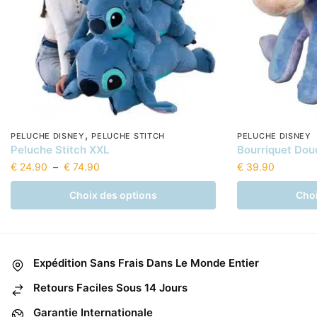
,
PELUCHE DISNEY
PELUCHE STITCH
PELUCHE DISNEY
Peluche Stitch XXL
Bourriquet Dou
Plage
€
24.90
–
€
74.90
€
39.90
de
Ce
Ce
Choix des options
Choi
prix :
produit
produit
€ 24.90
a
a
à
plusieurs
plusieurs
€ 74.90
variations.
variations.
Expédition Sans Frais Dans Le Monde Entier
Les
Les
Retours Faciles Sous 14 Jours
options
options
peuvent
peuvent
Garantie Internationale