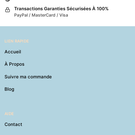
être
être
Transactions Garanties Sécurisées À 100%
choisies
choisies
PayPal / MasterCard / Visa
sur
sur
la
la
page
page
du
du
LIEN RAPIDE
produit
produit
Accueil
À Propos
Suivre ma commande
Blog
AIDE
Contact