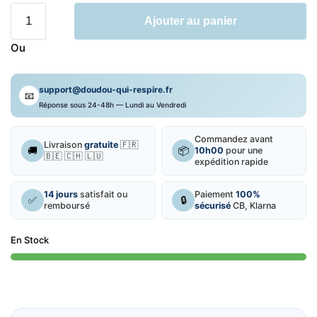
quantité
Ajouter au panier
de
Peluche
Ou
Minnie
support@doudou-qui-respire.fr
📧
Réponse sous 24-48h — Lundi au Vendredi
Commandez avant
Livraison
gratuite
🇫🇷
🚚
📦
10h00
pour une
🇧🇪 🇨🇭 🇱🇺
expédition rapide
14 jours
satisfait ou
Paiement
100%
✅
🔒
remboursé
sécurisé
CB, Klarna
En Stock