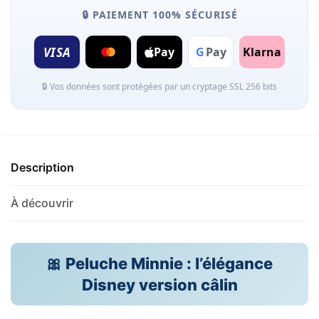
🔒 PAIEMENT 100% SÉCURISÉ
VISA
Pay
G
Pay
Klarna
🔒 Vos données sont protégées par un cryptage SSL 256 bits
Description
À découvrir
🎀 Peluche Minnie : l’élégance
Disney version câlin