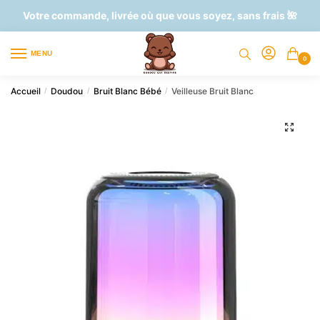
Skip
Skip
Votre commande, livrée où que vous soyez, sans frais 🌺
to
to
navigation
content
MENU
0
Accueil
Doudou
Bruit Blanc Bébé
Veilleuse Bruit Blanc
/
/
/
🔍