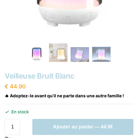
Veilleuse Bruit Blanc
€
44.90
🔥 Adoptez-le avant qu’il ne parte dans une autre famille !
En stock
quantité
Ajouter au panier — 44.9€
de
Veilleuse