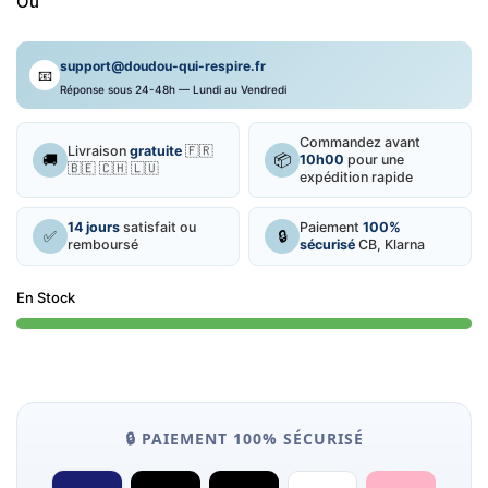
Ou
Bruit
Blanc
support@doudou-qui-respire.fr
📧
Réponse sous 24-48h — Lundi au Vendredi
Commandez avant
Livraison
gratuite
🇫🇷
🚚
📦
10h00
pour une
🇧🇪 🇨🇭 🇱🇺
expédition rapide
14 jours
satisfait ou
Paiement
100%
✅
🔒
remboursé
sécurisé
CB, Klarna
En Stock
🔒 PAIEMENT 100% SÉCURISÉ