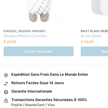
,
DOUDOU
DOUDOU CROCHET
BRUIT BLANC BÉB
Doudou Mouton Crochet
Bruits Blanc
€
24.90
€
44.90
Ajouter au panier
Ajo
Expédition Sans Frais Dans Le Monde Entier
Retours Faciles Sous 14 Jours
Garantie Internationale
Transactions Garanties Sécurisées À 100%
PayPal / MasterCard / Visa