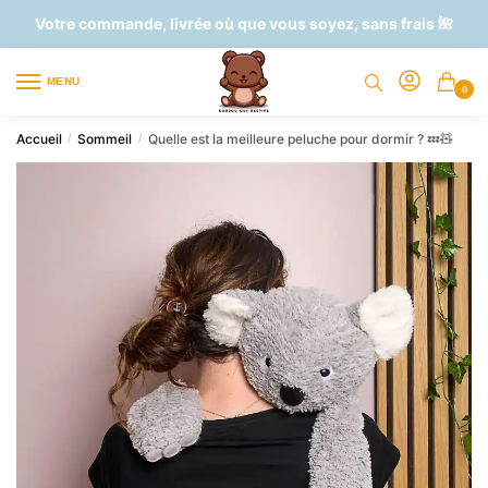
Skip
Skip
Votre commande, livrée où que vous soyez, sans frais 🌺
to
to
navigation
content
MENU
0
Accueil
Sommeil
Quelle est la meilleure peluche pour dormir ? 💤🧸
/
/