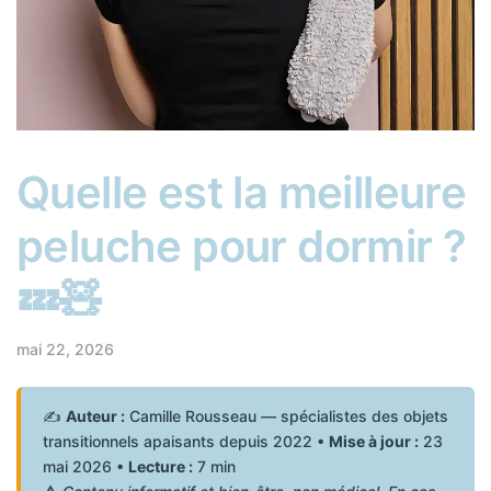
Quelle est la meilleure
peluche pour dormir ?
💤🧸
mai 22, 2026
✍️
Auteur :
Camille Rousseau — spécialistes des objets
transitionnels apaisants depuis 2022 •
Mise à jour :
23
mai 2026 •
Lecture :
7 min