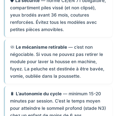
🛡️
La sécurité
— norme CE/EN 71 obligatoire,
compartiment piles vissé (et non clipsé),
yeux brodés avant 36 mois, coutures
renforcées. Évitez tous les modèles avec
petites pièces amovibles.
🧼
Le mécanisme retirable
— c’est non
négociable. Si vous ne pouvez pas retirer le
module pour laver la housse en machine,
fuyez. La peluche est destinée à être bavée,
vomie, oubliée dans la poussette.
🔋
L’autonomie du cycle
— minimum 15-20
minutes par session. C’est le temps moyen
pour atteindre le sommeil profond (stade N3)
chez un enfant de moins de 6 ans.